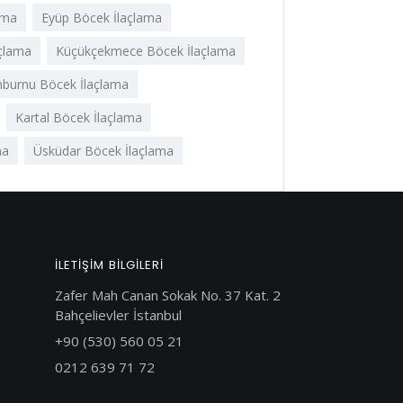
ama
Eyüp Böcek İlaçlama
çlama
Küçükçekmece Böcek İlaçlama
nburnu Böcek İlaçlama
Kartal Böcek İlaçlama
ma
Üsküdar Böcek İlaçlama
ILETİŞİM BİLGİLERİ
Zafer Mah Canan Sokak No. 37 Kat. 2
Bahçelievler İstanbul
+90 (530) 560 05 21
0212 639 71 72