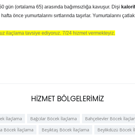
50 gün (ortalama 65) arasında bağımsızlığa kavuşur. Dişi
kalori
ta önce yumurtalarını sırtlarında taşırlar. Yumurtalarını çatlaklar
suz ilaçlama tavsiye ediyoruz. 7/24 hizmet vermekteyiz.
HİZMET BÖLGELERİMİZ
cek İlaçlama
Bağcılar Böcek İlaçlama
Bahçelievler Böcek İlaçl
 Böcek İlaçlama
Beşiktaş Böcek İlaçlama
Beylikdüzü Böcek İ