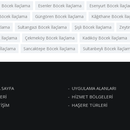
a Böcek İlaçlama
Esenler Böcek İlaçlama
Esenyurt Böcek İlaçl
öcek İlaçlama
Güngören Böcek İlaçlama
Kâğıthane Böcek İla
açlama
Sultangazi Böcek İlaçlama
Şişli Böcek İlaçlama
Zeyti
 İlaçlama
Çekmeköy Böcek İlaçlama
Kadıköy Böcek İlaçlama
İlaçlama
Sancaktepe Böcek İlaçlama
Sultanbeyli Böcek İlaçla
 SAYFA
UYGULAMA ALANLARI
ERİ
HİZMET BÖLGELERİ
TİŞİM
HAŞERE TÜRLERİ