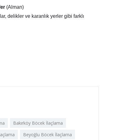
fer
(Alman)
, delikler ve karanlık yerler gibi farklı
ama
Bakırköy Böcek İlaçlama
laçlama
Beyoğlu Böcek İlaçlama