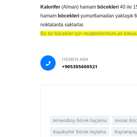
Kalorifer
(Alman) hamam
böcekleri
40 ile 1
hamam
böcekleri
yumurtlamadan yaklaşık 6 haf
noktalarda saklarlar.
Bu tür böcekler için müşterilerimize jel koku
HEMEN ARA
+905305600521
Arnavutköy Böcek İlaçlama
Avcılar Bö
Başakşehir Böcek İlaçlama
Bayrampaşa