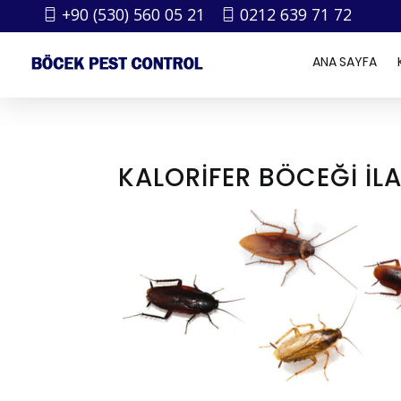
+90 (530) 560 05 21
0212 639 71 72
ANA SAYFA
KALORIFER BÖCEĞI I