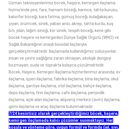
Uzman teknisyenlerimiz böcek, haşere, kemirgen ilaçlama
hizmetinde pire, fare, hamam böceği, karınca, tahta kurusu,
kalorifer böceği, kara fatma, gümüş böceği, kulağakaçan,
çıyan, örümcek, sinek, yaban arısı, akrep, tahta kurdu, kuş
biti, yılan, lağım sineği, kör sinek, tespih böceği, kene gibi
böcek-haşere ve kemirgenleri Dünya Sağlık Örgütü (WHO) ve
Sağlık Bakanlığının onaylı biosidal ilaçlarıyla
gerçekleştirmektedir. İlaçlamada kullandığımız solüsyonlar;
insan ve çevre sağlığına zararı olmayan, ekolojik dengeyi
bozmayan, suda ve toprakta kolayca çözülmektedir.
Böcek, Haşere, Kemirgen İlaçlama hizmetlerimiz arasında; ev
ilaçlama, işyeri ilaçlama, fabrika ilaçlama, bina ilaçlama, okul
ilaçlama, şantiye ilaçlama, otel ilaçlama, bahçe ilaçlama,
depo ilaçlama, fırın ilaçlama, cafe ilaçlama, periyodik
ilaçlama, açık alan ilaçlama, alışveriş merkezi (avm) ilaçlama,
gemi ilaçlama ve araç ilaçlama bulunmaktadır.
7/24 kesintisiz olarak gerçekleştirdiğimiz böcek, haşere,
kemirgen ilaçlamada kalıcı çözümler sunmaktayız. Her
koşula ve yönteme göre, uygun formül ve formda (jel, sıvı,