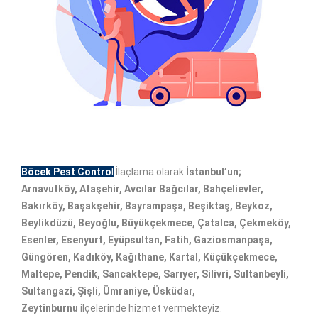
Böcek Pest Contro
l
İlaçlama olarak
İstanbul’un;
Arnavutköy, Ataşehir, Avcılar Bağcılar, Bahçelievler,
Bakırköy, Başakşehir, Bayrampaşa, Beşiktaş, Beykoz,
Beylikdüzü, Beyoğlu, Büyükçekmece, Çatalca, Çekmeköy,
Esenler, Esenyurt, Eyüpsultan, Fatih, Gaziosmanpaşa,
Güngören, Kadıköy, Kağıthane, Kartal, Küçükçekmece,
Maltepe, Pendik, Sancaktepe, Sarıyer, Silivri, Sultanbeyli,
Sultangazi, Şişli, Ümraniye, Üsküdar,
Zeytinburnu
ilçelerinde hizmet vermekteyiz.